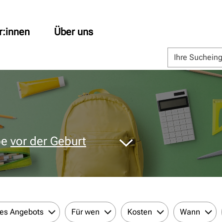
r:innen
Über uns
pe
vor der Geburt
des Angebots
Für wen
Kosten
Wann