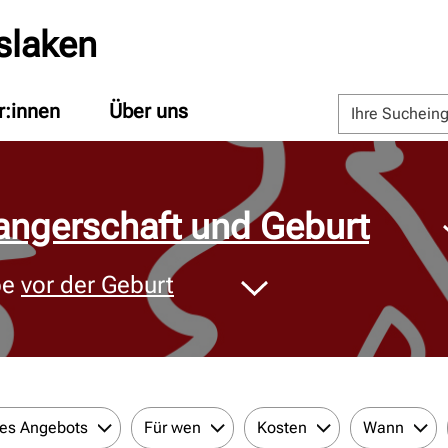
slaken
r:innen
Über uns
ngerschaft und Geburt
pe
vor der Geburt
des Angebots
Für wen
Kosten
Wann