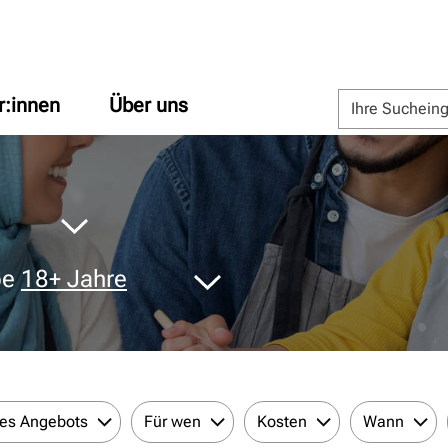
r:innen
Über uns
pe
18+ Jahre
des Angebots
Für wen
Kosten
Wann