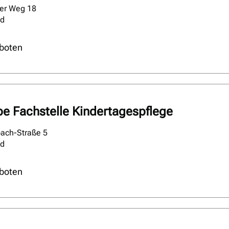
er Weg 18
ld
boten
pe Fachstelle Kindertagespflege
ach-Straße 5
ld
boten