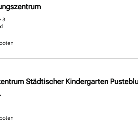
tungszentrum
e 3
ld
boten
zentrum Städtischer Kindergarten Pusteb
A
boten