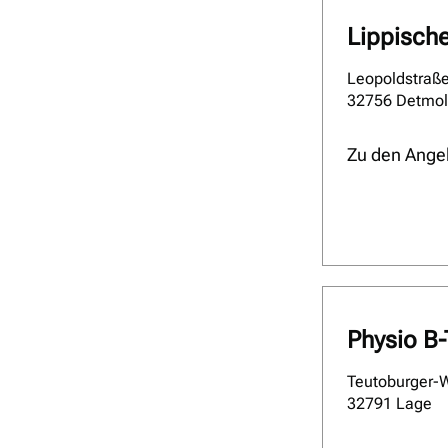
Lippisch
Leopoldstraß
32756 Detmo
Zu den Ange
Physio B
Teutoburger-
32791 Lage