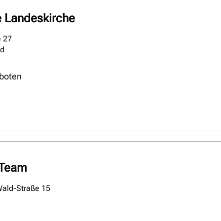
e Landeskirche
e 27
ld
boten
-Team
Wald-Straße 15