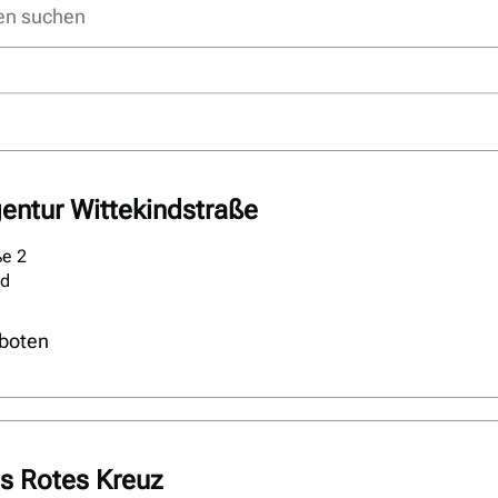
entur Wittekindstraße
ße 2
ld
boten
s Rotes Kreuz