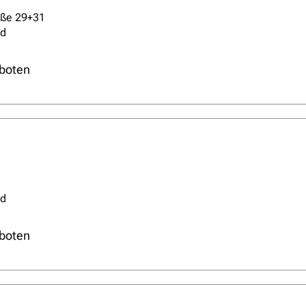
aße 29+31
ld
boten
ld
boten