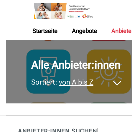
Startseite
Angebote
Anbiete
© Bildnachweis
Alle Anbieter:innen
Sortiert:
von A bis Z
ANBIETER:INNEN SUCHEN