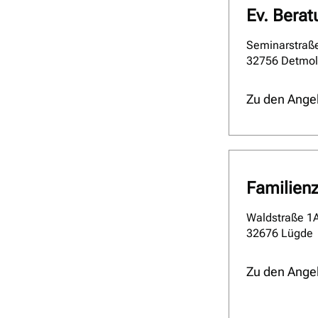
Ev. Bera
Seminarstraß
32756 Detmo
Zu den Ange
Familien
Waldstraße 1
32676 Lügde
Zu den Ange