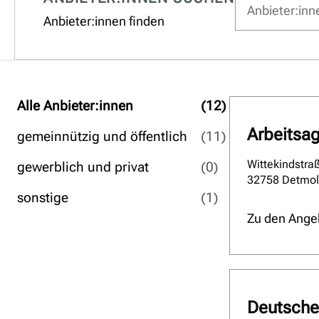
Anbieter:innen finden
Alle Anbieter:innen
(12
)
Arbeitsag
gemeinnützig und öffentlich
(11
)
Wittekindstra
gewerblich und privat
(0
)
32758 Detmo
sonstige
(1
)
Zu den Ange
Deutsche