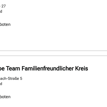
e 27
ld
boten
pe Team Familienfreundlicher Kreis
ach-Straße 5
ld
boten