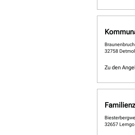
Kommunal
Braunenbruch
32758 Detmo
Zu den Ange
Familien
Biesterbergw
32657 Lemgo