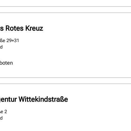
s Rotes Kreuz
aße 29+31
ld
boten
entur Wittekindstraße
ße 2
ld