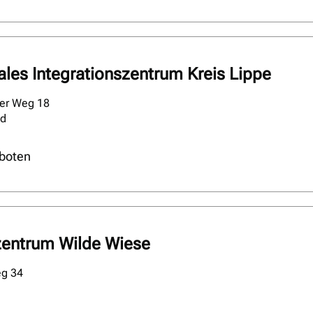
es Integrationszentrum Kreis Lippe
er Weg 18
ld
boten
zentrum Wilde Wiese
eg 34