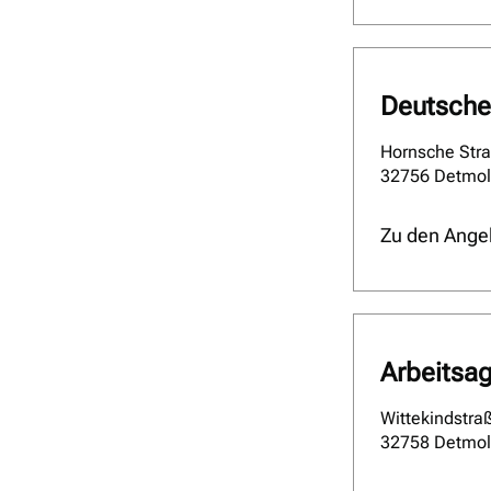
Deutsche
Hornsche Str
32756 Detmo
Zu den Ange
Arbeitsag
Wittekindstra
32758 Detmo