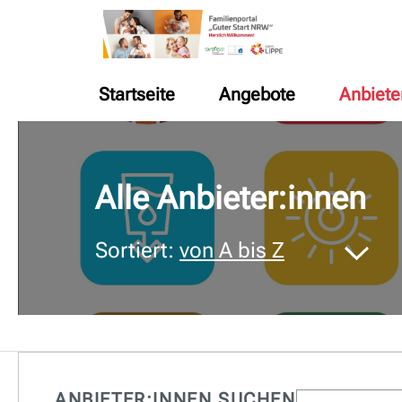
Startseite
Angebote
Anbiete
© Bildnachweis
Alle Anbieter:innen
Sortiert:
von A bis Z
ANBIETER:INNEN SUCHEN