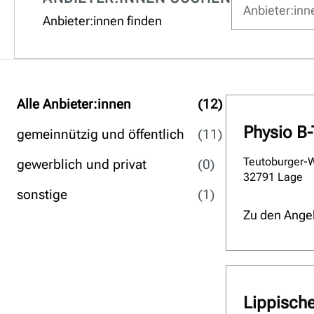
Anbieter:innen finden
Alle Anbieter:innen
(12
)
Physio B
gemeinnützig und öffentlich
(11
)
Teutoburger-
gewerblich und privat
(0
)
32791 Lage
sonstige
(1
)
Zu den Ange
Lippisch