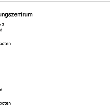
tungszentrum
e 3
ld
boten
ld
boten