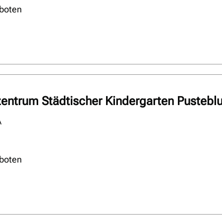
boten
zentrum Städtischer Kindergarten Pusteb
A
boten