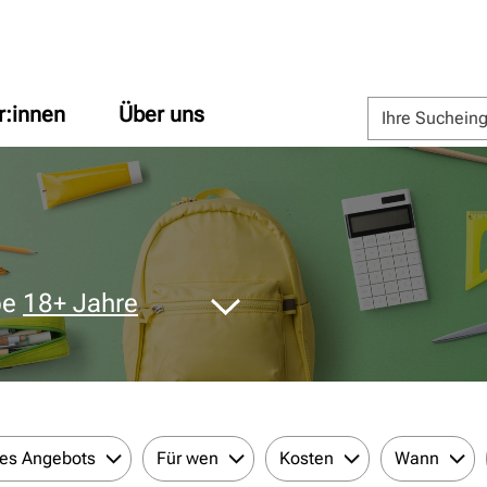
r:innen
Über uns
pe
18+ Jahre
des Angebots
Für wen
Kosten
Wann