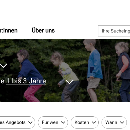
r:innen
Über uns
pe
1 bis 3 Jahre
des Angebots
Für wen
Kosten
Wann