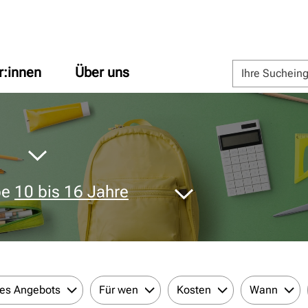
r:innen
Über uns
pe
10 bis 16 Jahre
des Angebots
Für wen
Kosten
Wann