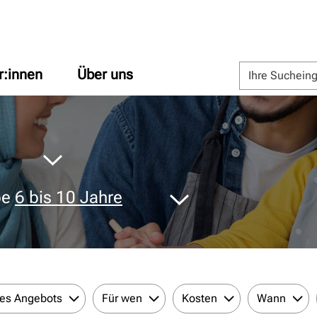
r:innen
Über uns
pe
6 bis 10 Jahre
des Angebots
Für wen
Kosten
Wann