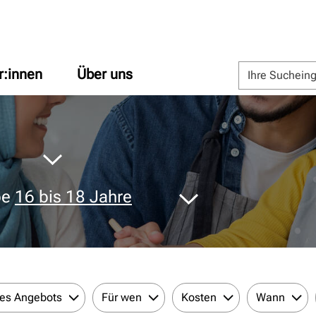
r:innen
Über uns
pe
16 bis 18 Jahre
des Angebots
Für wen
Kosten
Wann