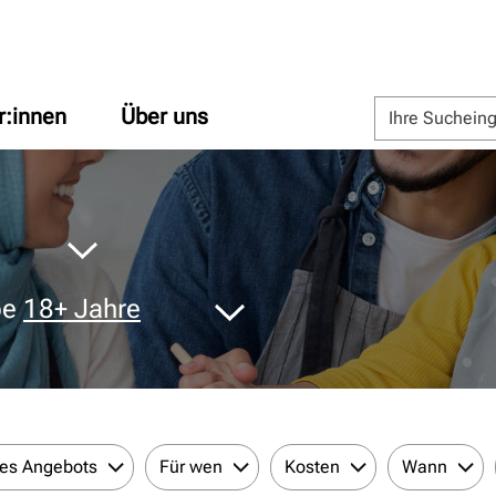
r:innen
Über uns
pe
18+ Jahre
des Angebots
Für wen
Kosten
Wann