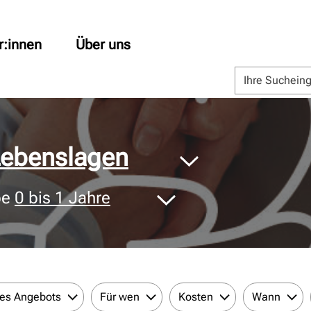
r:innen
Über uns
 Lebenslagen
pe
0 bis 1 Jahre
des Angebots
Für wen
Kosten
Wann