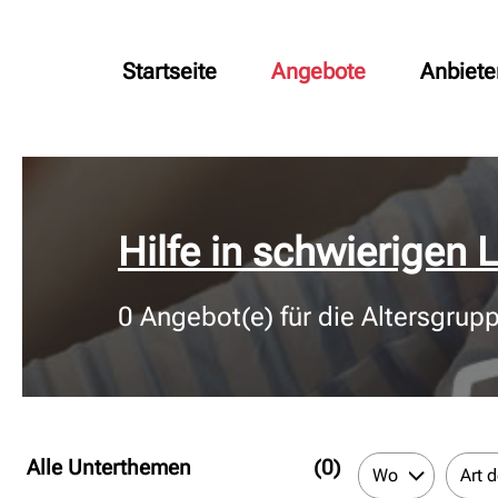
Startseite
Angebote
Anbiete
© Bildnachweis
Hilfe in schwierigen
0
Angebot(e) für die Altersgrup
Alle Unterthemen
(0)
Wo
Art 