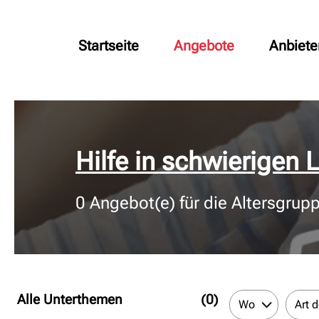
Startseite
Angebote
Anbiete
© Bildnachweis
Hilfe in schwierigen
0
Angebot(e) für die Altersgrup
Alle Unterthemen
(0)
Wo
Art 