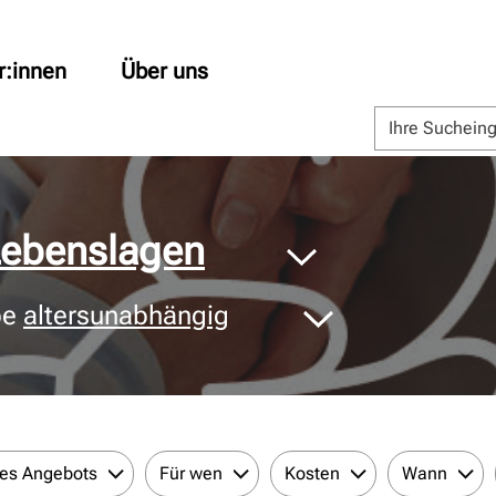
r:innen
Über uns
 Lebenslagen
pe
altersunabhängig
des Angebots
Für wen
Kosten
Wann