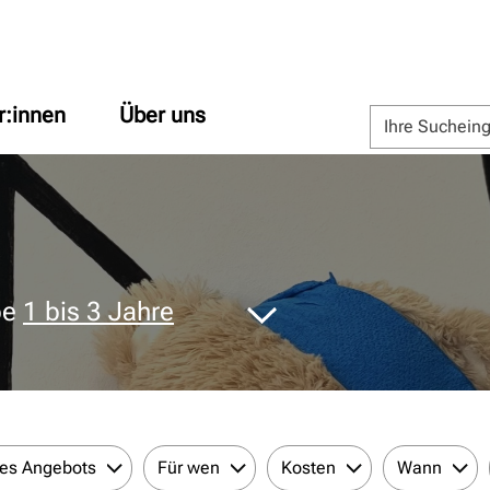
r:innen
Über uns
pe
1 bis 3 Jahre
des Angebots
Für wen
Kosten
Wann