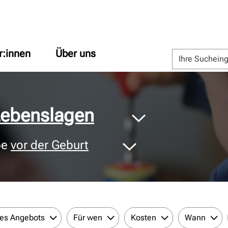
r:innen
Über uns
 Lebenslagen
pe
vor der Geburt
des Angebots
Für wen
Kosten
Wann