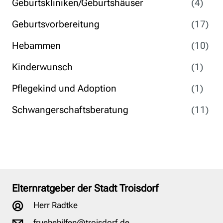
Geburtskliniken/Geburtshäuser
(4)
Geburtsvorbereitung
(17)
Hebammen
(10)
Kinderwunsch
(1)
Pflegekind und Adoption
(1)
Schwangerschaftsberatung
(11)
Elternratgeber der Stadt Troisdorf
Herr Radtke
fruehehilfen@troisdorf.de