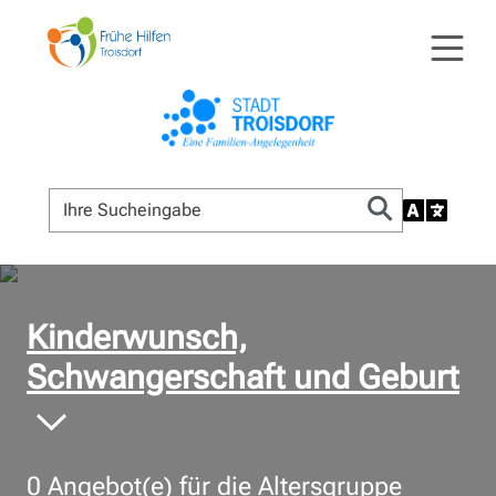
© Bildnachweis
Kinderwunsch,
Schwangerschaft und Geburt
0
Angebot(e) für die Altersgruppe