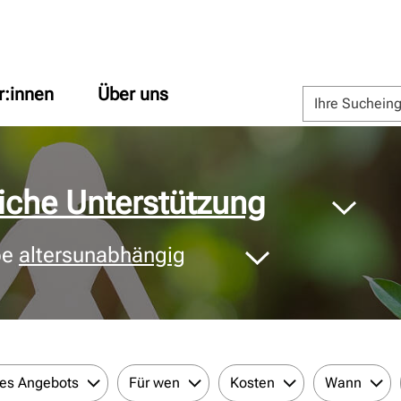
r:innen
Über uns
liche Unterstützung
pe
altersunabhängig
des Angebots
Für wen
Kosten
Wann