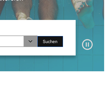
Suchen
© Copyright: MKJFGFI