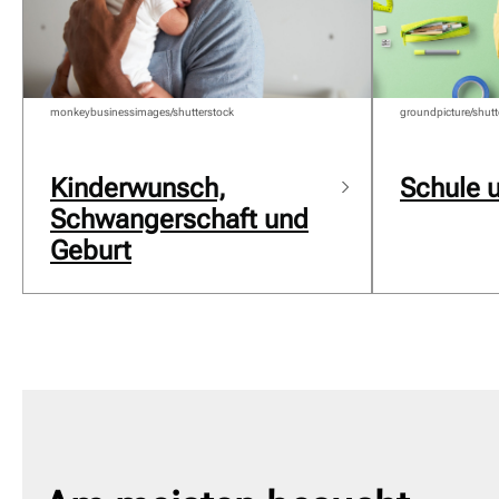
monkeybusinessimages/shutterstock
groundpicture/shutt
Kinderwunsch,
Schule 
Schwangerschaft und
Geburt