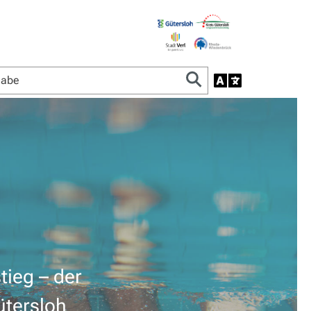
tieg – der
ütersloh