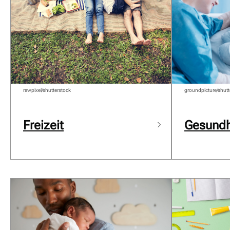
rawpixel/shutterstock
groundpicture/shutt
Freizeit
Gesundh