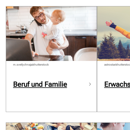
m.svetlychnaja/shutterstock
astrostar/shuttersto
Beruf und Familie
Erwach