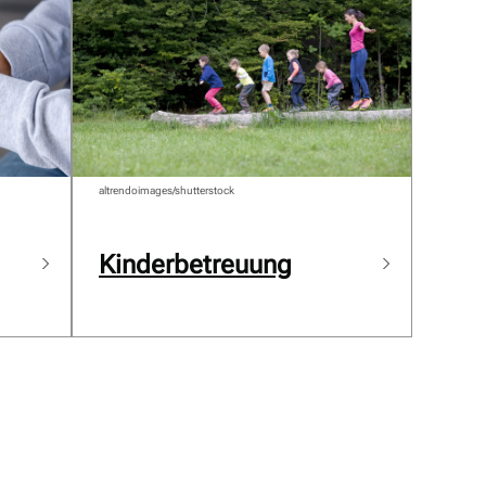
altrendoimages/shutterstock
Kinderbetreuung