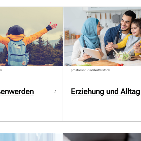
ck
prostockstudio/shutterstock
senwerden
Erziehung und Alltag