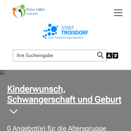
© Bildnachweis
Kinderwunsch,
Schwangerschaft und Geburt
0
Angebot(e) für die Altersgruppe