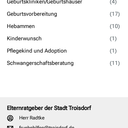
Geburtskliniken/Geburtshäuser
(4)
Geburtsvorbereitung
(17)
Hebammen
(10)
Kinderwunsch
(1)
Pflegekind und Adoption
(1)
Schwangerschaftsberatung
(11)
Elternratgeber der Stadt Troisdorf
Herr Radtke
fruehehilfen@troisdorf.de